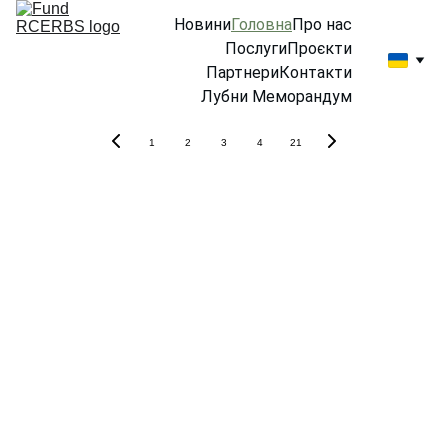
Новини
Головна
Про нас
Послуги
Проєкти
Партнери
Контакти
Лубни Меморандум
1
2
3
4
21
Фонд 
«Регіона
льний 