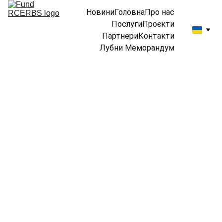
Новини
Головна
Про нас
Послуги
Проєкти
Партнери
Контакти
Лубни Меморандум
5/19/2025
1 хв читати